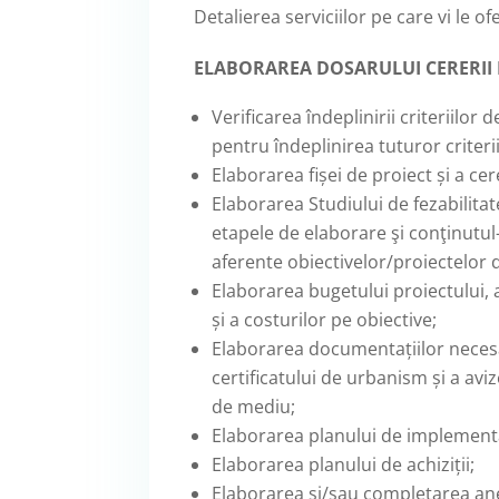
Detalierea serviciilor pe care vi le of
ELABORAREA DOSARULUI CERERII
Verificarea îndeplinirii criteriilor 
pentru îndeplinirea tuturor criteriil
Elaborarea fișei de proiect și a cer
Elaborarea Studiului de fezabilita
etapele de elaborare şi conţinutu
aferente obiectivelor/proiectelor d
Elaborarea bugetului proiectului, a
și a costurilor pe obiective;
Elaborarea documentațiilor necesa
certificatului de urbanism și a aviz
de mediu;
Elaborarea planului de implement
Elaborarea planului de achiziții;
Elaborarea și/sau completarea ane