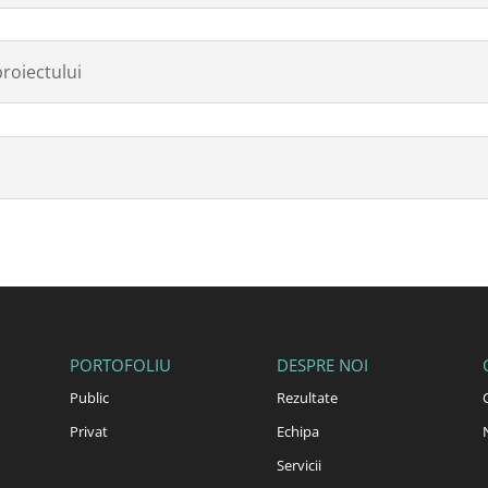
proiectului
PORTOFOLIU
DESPRE NOI
Public
Rezultate
Privat
Echipa
Servicii