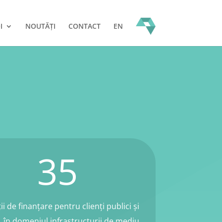
I
NOUTĂȚI
CONTACT
EN
35
ii de finanțare pentru clienți publici și
i, în domeniul infrastructurii de mediu