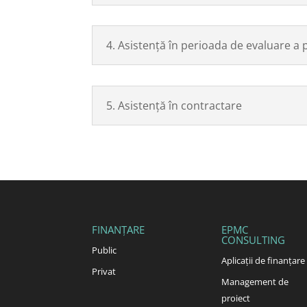
4. Asistență în perioada de evaluare a 
5. Asistență în contractare
FINANȚARE
EPMC
CONSULTING
Public
Aplicații de finanțare
Privat
Management de
proiect