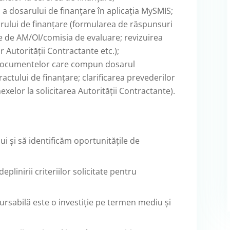
a dosarului de finanțare în aplicația MySMIS;
arului de finanțare (formularea de răspunsuri
mise de AM/OI/comisia de evaluare; revizuirea
 Autorității Contractante etc.);
a documentelor care compun dosarul
ractului de finanțare; clarificarea prevederilor
exelor la solicitarea Autorității Contractante).
i și să identificăm oportunitățile de
plinirii criteriilor solicitate pentru
;
rsabilă este o investiție pe termen mediu și