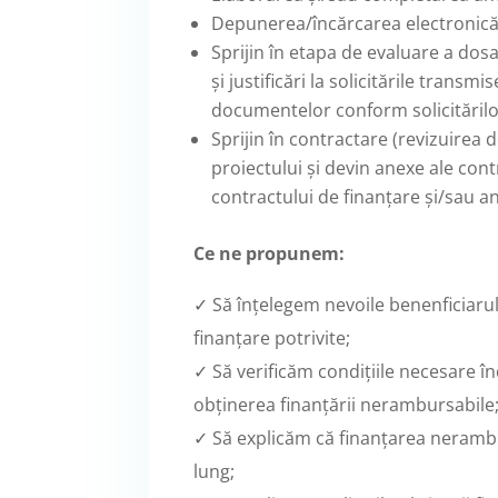
Depunerea/încărcarea electronică 
Sprijin în etapa de evaluare a dos
și justificări la solicitările trans
documentelor conform solicitărilor
Sprijin în contractare (revizuire
proiectului și devin anexe ale cont
contractului de finanțare și/sau an
Ce ne propunem:
✓ Să înțelegem nevoile benenficiarulu
finanțare potrivite;
✓ Să verificăm condițiile necesare înde
obținerea finanțării nerambursabile
✓ Să explicăm că finanțarea nerambu
lung;