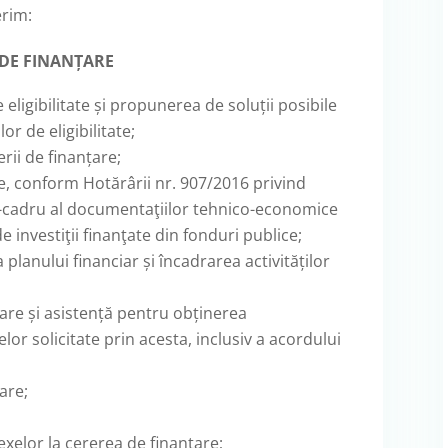
erim:
 DE FINANȚARE
de eligibilitate și propunerea de soluții posibile
or de eligibilitate;
erii de finanțare;
te, conform Hotărârii nr. 907/2016 privind
l-cadru al documentaţiilor tehnico-economice
e investiţii finanţate din fonduri publice;
 planului financiar și încadrarea activităților
re și asistență pentru obținerea
elor solicitate prin acesta, inclusiv a acordului
are;
xelor la cererea de finanțare;