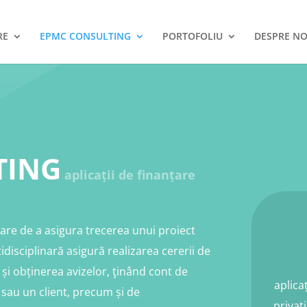
RE
EPMC CONSULTING
PORTOFOLIU
DESPRE NO
TING
aplicații de finanțare
re de a asigura trecerea unui proiect
tidisciplinară asigură realizarea cererii de
 și obținerea avizelor, ţinând cont de
aplicaț
r sau un client, precum și de
privaț