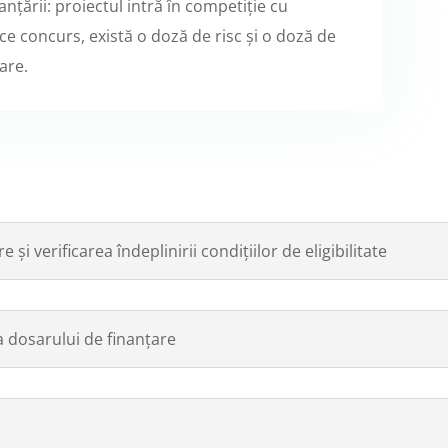
nanțării: proiectul intră în competiție cu
ice concurs, există o doză de risc și o doză de
are.
 și verificarea îndeplinirii condițiilor de eligibilitate
a dosarului de finanțare