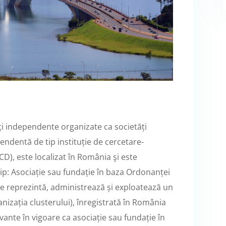
rți independente organizate ca societăți
endentă de tip instituție de cercetare-
CD), este localizat în România şi este
 tip: Asociație sau fundație în baza Ordonanței
 ce reprezintă, administrează și exploatează un
nizația clusterului), înregistrată în România
evante în vigoare ca asociație sau fundație în