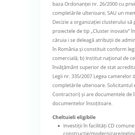
baza Ordonanței nr. 26/2000 cu privire
completările ulterioare, SAU un mem
Decizie a organizației clusterului să
proiectele de tip „Cluster inovativ” 
căruia i se deleagă atribuții de admin
în România și constituit conform legis
comercială; b) Institut naţional de c
învăţământ superior de stat acredita
Legii nr. 335/2007 Legea camerelor 
completările ulterioare. Solicitantul 
Contractori) și are documentele de î
documentelor însoțitoare.
Cheltuieli eligibile
Investiții în facilități CD comun
construcţie/modernizare/extin