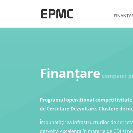
FINANȚA
Finanțare
companii pr
Programul operațional competitivitate (
de Cercetare Dezvoltare. Clustere de in
Îmbunătățirea infrastructurilor de cerceta
dezvolta excelența în materie de CDI și 