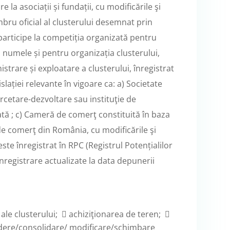
 la asociații și fundații, cu modificările şi
bru oficial al clusterului desemnat prin
 participe la competiția organizată pentru
în numele și pentru organizația clusterului,
istrare și exploatare a clusterului, înregistrat
lației relevante în vigoare ca: a) Societate
ercetare-dezvoltare sau instituţie de
tă ; c) Cameră de comerţ constituită în baza
de comerţ din România, cu modificările şi
este înregistrat în RPC (Registrul Potențialilor
nregistrare actualizate la data depunerii
e ale clusterului;  achiziţionarea de teren; 
dere/consolidare/ modificare/schimbare