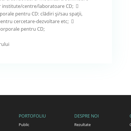
or institute/centre/laboratoare CD; 
porale pentru CD: clădiri şi/sau spaţii,
 pentru cercetare-dezvoltare etc; 
ecorporale pentru CD;
rului
PORTOFOLIU
DESPRE NOI
Public
Rezultate