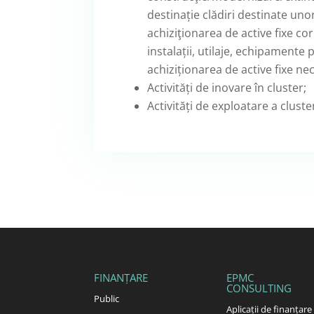
destinație clădiri destinate un
achiziţionarea de active fixe cor
instalații, utilaje, echipamente
achiziționarea de active fixe n
Activități de inovare în cluster;
Activități de exploatare a cluste
FINANȚARE
EPMC
CONSULTING
Public
Aplicații de finanțare