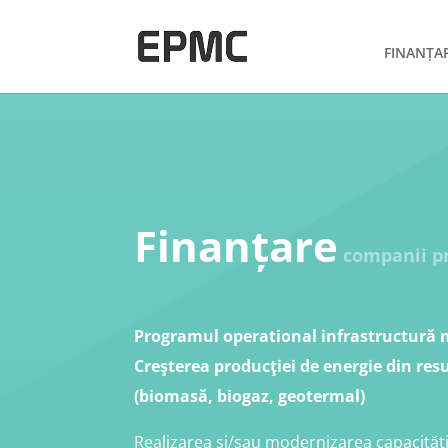
FINANȚA
Finanțare
companii pr
Programul operational infrastructură m
Creşterea producţiei de energie din res
(biomasă, biogaz, geotermal)
Realizarea şi/sau modernizarea capacităţi