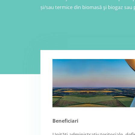
și/sau termice din biomasă şi biogaz sau
Beneficiari
Unităţi administrativ teritoriale, def