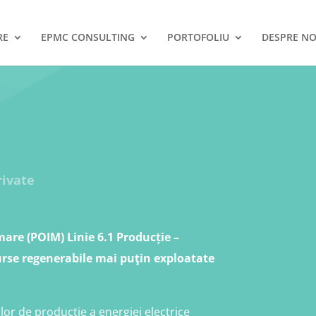
RE
EPMC CONSULTING
PORTOFOLIU
DESPRE NO
ivate
are (POIM) Linie 6.1 Producție –
urse regenerabile mai puţin exploatate
lor de producţie a energiei electrice