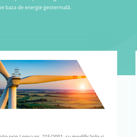
 pe baza de energie geotermală.
inite prin Legea nr. 215/2001, cu modificările și