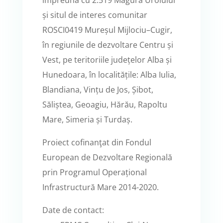
împreună cu 2.519 Măgura Uroiului
și situl de interes comunitar
ROSCI0419 Mureșul Mijlociu–Cugir,
în regiunile de dezvoltare Centru și
Vest, pe teritoriile județelor Alba și
Hunedoara, în localitățile: Alba Iulia,
Blandiana, Vințu de Jos, Șibot,
Săliștea, Geoagiu, Hărău, Rapoltu
Mare, Simeria și Turdaș.
Proiect cofinanţat din Fondul
European de Dezvoltare Regională
prin Programul Operațional
Infrastructură Mare 2014-2020.
Date de contact: