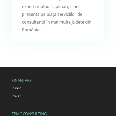
experți multidisciplinari, fiind
prezentă pe piața serviciilor de
consultanță în mai multe județe din
România.
FINANȚARE
Public
Privat
EPMC CONSULTING