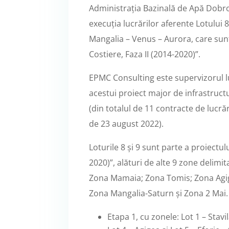
Administrația Bazinală de Apă Dobro
execuția lucrărilor aferente Lotului 8
Mangalia – Venus – Aurora, care sunt
Costiere, Faza II (2014-2020)”.
EPMC Consulting este supervizorul luc
acestui proiect major de infrastruct
(din totalul de 11 contracte de lucrăr
de 23 august 2022).
Loturile 8 și 9 sunt parte a proiectul
2020)”, alături de alte 9 zone delimit
Zona Mamaia; Zona Tomis; Zona Agige
Zona Mangalia-Saturn și Zona 2 Mai.
Etapa 1, cu zonele: Lot 1 – Stavi