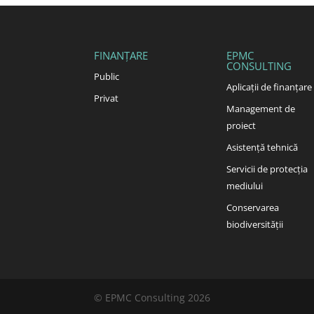
FINANȚARE
EPMC
CONSULTING
Public
Aplicații de finanțare
Privat
Management de
proiect
Asistență tehnică
Servicii de protecția
mediului
Conservarea
biodiversității
© EPMC Consulting 2026