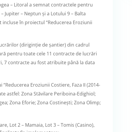
gea – Litoral a semnat contractele pentru
 – Jupiter – Neptun și a Lotului 9 – Balta
 incluse în proiectul “Reducerea Eroziunii
rărilor (diriginție de șantier) din cadrul
ură pentru toate cele 11 contracte de lucrări
i, 7 contracte au fost atribuite până la data
ui “Reducerea Eroziunii Costiere, Faza II (2014-
ate astfel: Zona Stăvilare Periboina-Edighiol;
a; Zona Eforie; Zona Costinești; Zona Olimp;
lare, Lot 2 – Mamaia, Lot 3 – Tomis (Casino),