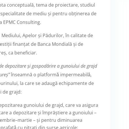
nota conceptuală, tema de proiectare, studiul
e specialitate de mediu și pentru obținerea de
pa EPMC Consulting.
 Mediului, Apelor și Pădurilor, în calitate de
estiții finanțat de Banca Mondială și de
eș, ca beneficiar.
de depozitare și gospodărire a gunoiului de grajd
Mureș”
înseamnă o platformǎ impermeabilǎ,
purinului, la care se adaugă echipamente de
 de grajd:
pozitarea gunoiului de grajd, care va asigura
tare a depozitare și împrăștiere a gunoiului –
oiembrie–martie – și pentru diminuarea
rafațǎ cu nitrați din surse agricole;