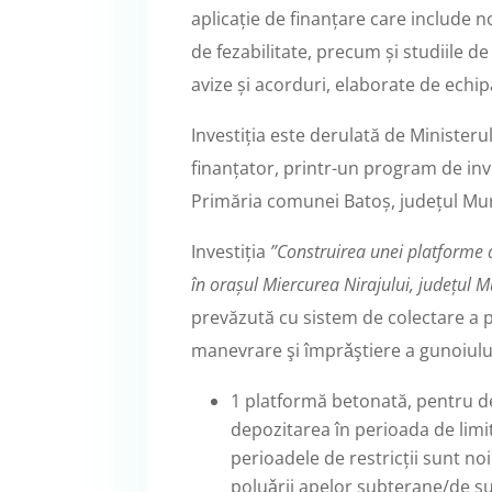
aplicație de finanțare care include 
de fezabilitate, precum și studiile d
avize și acorduri, elaborate de echi
Investiția este derulată de Ministerul
finanțator, printr-un program de inv
Primăria comunei Batoș, județul Mur
Investiția
”Construirea unei platforme 
în orașul Miercurea Nirajului, județul 
prevăzută cu sistem de colectare a 
manevrare şi împrǎştiere a gunoiului
1 platformă betonată, pentru de
depozitarea în perioada de limi
perioadele de restricții sunt n
poluǎrii apelor subterane/de sup