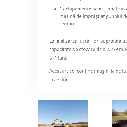
6 echipamente achiziționate în 
mașină de împrăștiat gunoiul de 
remorci.
La finalizarea lucrărilor, suprafaţa u
capacitate de stocare de a 2.279 m3
5+1 luni.
Acest articol conține imagini la de l
investiției.