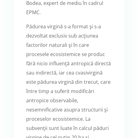
Bodea, expert de mediu în cadrul
EPMC.
Pădurea virgină s-a format şi s-a
dezvoltat exclusiv sub acţiunea
factorilor naturali şi în care
procesele ecosistemice se produc
fără nicio influenţă antropică directă
sau indirectă, iar cea cvasivirgină
este pădurea virgină din trecut, care
între timp a suferit modificări
antropice observabile,
nesemnificative asupra structurii şi
proceselor ecosistemice. La
subvenţii sunt luate în calcul păduri
virgine de cel puţin 20 ha şi