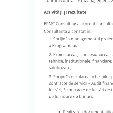
– durată contract AT Management: 2
Activități și rezultate
EPMC Consulting a acordat consultan
Consultanța a constat în:
Sprijin în managementul proiec
a Programului;
Proiectarea și concesionarea ser
tehnice, instituționale, financiar
salubrizare;
Sprijin în derularea achizițiilor
contracte de servicii – Audit financ
lucrări; 3 contracte de lucrări de
de furnizare de bunuri:
Realizarea documentațiilor 