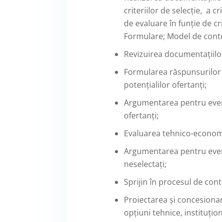
criteriilor de selecție, a cr
de evaluare în funție de cri
Formulare; Model de contr
Revizuirea documentațiilor
Formularea răspunsurilor la
potențialilor ofertanți;
Argumentarea pentru event
ofertanți;
Evaluarea tehnico-economi
Argumentarea pentru event
neselectați;
Sprijin în procesul de cont
Proiectarea și concesionar
opțiuni tehnice, instituțion