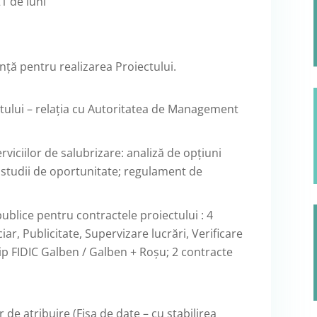
1 de luni
ță pentru realizarea Proiectului.
tului – relația cu Autoritatea de Management
viciilor de salubrizare: analiză de opțiuni
e; studii de oportunitate; regulament de
 publice pentru contractele proiectului : 4
iar, Publicitate, Supervizare lucrări, Verificare
 tip FIDIC Galben / Galben + Roșu; 2 contracte
de atribuire (Fișa de date – cu stabilirea