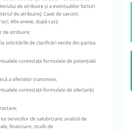
iteriului de atribuire și a eventualilor factori
teriul de atribuire); Caiet de sarcini;
act; Alte anexe, după caz);
 de atribuire;
 solicitările de clarificări venite din partea
ualele contestații formulate de potențialii
că a ofertelor transmise;
ualele contestații formulate de ofertanții
ractare;
ea serviciilor de salubrizare: analiză de
ale, financiare, studii de