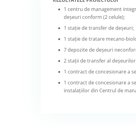
REZULTATELE PROIECTULUI
1 centru de management integra
deșeuri conform (2 celule);
1 stație de transfer de deșeuri;
1 stație de tratare mecano-biol
7 depozite de deșeuri neconfor
2 stații de transfer al deșeurilor
1 contract de concesionare a ser
1 contract de concesionare a ser
instalațiilor din Centrul de ma