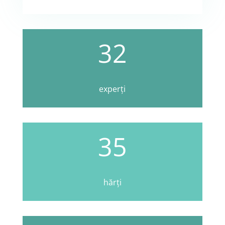
32
experți
35
hărți